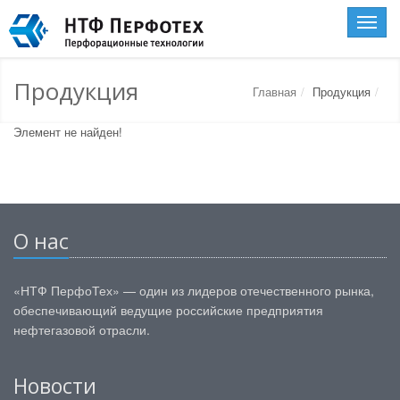
Toggle
naviga
Продукция
Главная
Продукция
Элемент не найден!
О нас
«НТФ ПерфоТех» — один из лидеров отечественного рынка,
обеспечивающий ведущие российские предприятия
нефтегазовой отрасли.
Новости